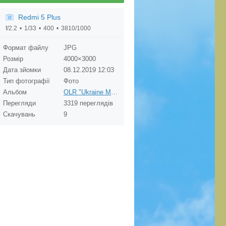
Redmi 5 Plus
f/2.2
1/33
400
3810/1000
Формат файлу
JPG
Розмір
4000×3000
Дата зйомки
08.12.2019
12:03
Тип фотографії
Фото
Альбом
OLR "Ukraine Master" FCI in Romania
Перегляди
3319 переглядів
Скачувань
9