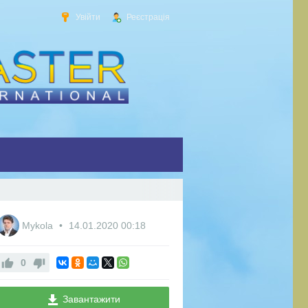
Увійти
Реєстрація
Mykola
14.01.2020
00:18
0
Завантажити