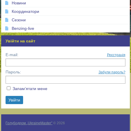
Новини
Координатори
Сезони
Benzing-live
Увійти на сайт
E-mail:
Реєстрація
Пароль:
Забули пароль?
Запам’ятати мене
Голубодром „UkraineMaster”
© 2026