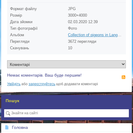
Формат файлу
JPG
Розмір
3000×4000
Дата зйомки
02.03.2020
12:39
Тип фотографії
Фото
Альбом
Collection of pigeons in Langgons, Germany
Перегляди
3672 перегляди
Скачувань
10
Немає коментарів. Ваш буде першим!
RS
Увійдіть
або
зареєструйтесь
щоб додавати коментарі
Пошук
Головна