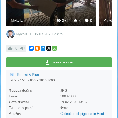
Mykola
Mykola
3694
0
0
Mykola
05.03.2020
23:25
0
Завантажити
Redmi 5 Plus
f/2.2
1/25
800
3810/1000
Формат файлу
JPG
Розмір
3000×3000
Дата зйомки
29.02.2020
13:16
Тип фотографії
Фото
Альбом
Collection of pigeons in Houten, Netherlands