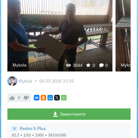
Mykola
Mykola
3694
0
0
Mykola
05.03.2020
23:25
0
Завантажити
Redmi 5 Plus
f/2.2
1/33
1000
3810/1000