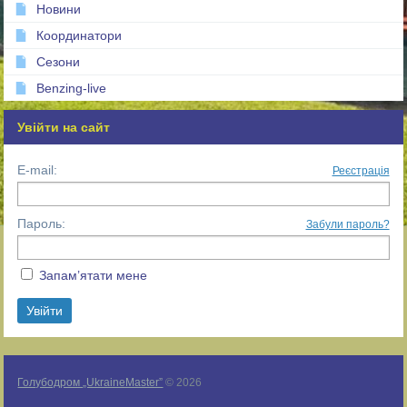
Новини
Координатори
Сезони
Benzing-live
Увійти на сайт
E-mail:
Реєстрація
Пароль:
Забули пароль?
Запам’ятати мене
Голубодром „UkraineMaster”
© 2026