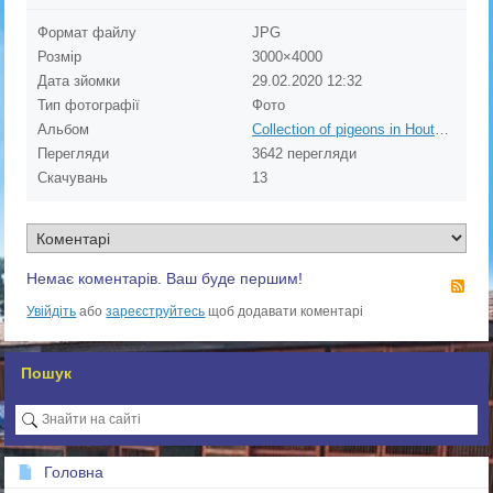
Формат файлу
JPG
Розмір
3000×4000
Дата зйомки
29.02.2020
12:32
Тип фотографії
Фото
Альбом
Collection of pigeons in Houten, Netherlands
Перегляди
3642 перегляди
Скачувань
13
Немає коментарів. Ваш буде першим!
RS
Увійдіть
або
зареєструйтесь
щоб додавати коментарі
Пошук
Головна