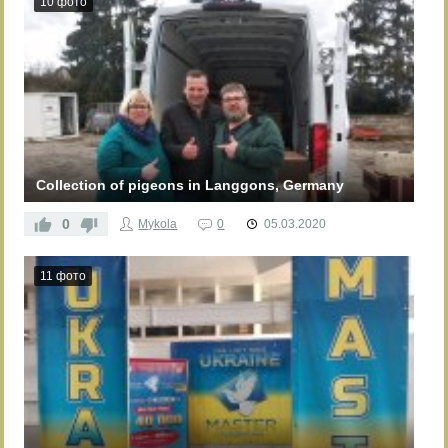
10 фото
Collection of pigeons in Langgons, Germany
0
Mykola
0
05.03.2020
11 фото