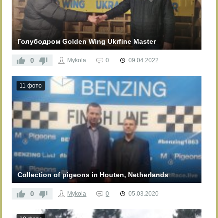
Голубодром Golden Wing Ukrfine Master
0
Mykola
0
09.04.2022
11 фото
Collection of pigeons in Houten, Netherlands
0
Mykola
0
05.03.2020