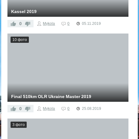
Kassel 2019
0
Mykola
0
05.11.2019
10 фото
Final 510km OLR Ukraine Master 2019
0
Mykola
0
25.08.2019
3 фото