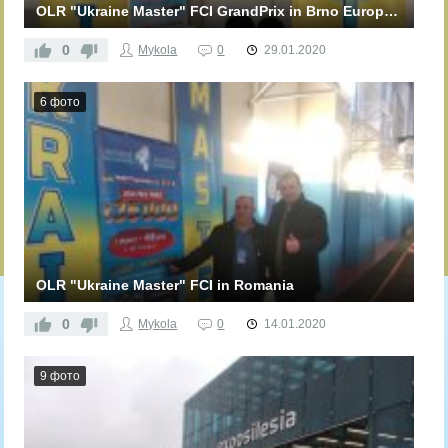
OLR "Ukraine Master" FCI GrandPrix in Brno European Cup 2020 (Czech Republic) 25.01.2020
0
Mykola
0
29.01.2020
6 фото
OLR "Ukraine Master" FCI in Romania
0
Mykola
0
14.01.2020
9 фото