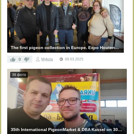
The first pigeon collection in Europe. Expo Houten 2025
0
Mykola
09.03.2025
38 фото
35th International PigeonMarket & DBA Kassel on 30.11.2024. OLR FCI GrandPrix "Ukraine Master" 2024