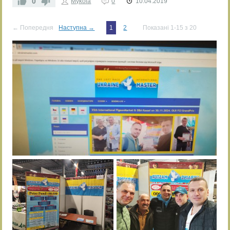
0
Mykola
0
10.04.2019
← Попередня
Наступна →
1
2
Показані 1-15 з 20