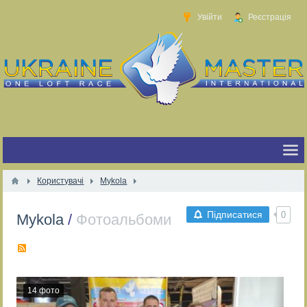
Увійти
Реєстрація
Користувачі
Mykola
Підписатися
0
Mykola
/
Фотоальбоми
RSS
14 фото