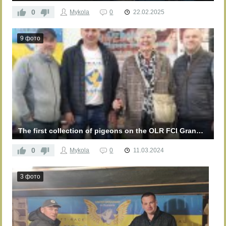
0
Mykola
0
22.02.2025
9 фото
The first collection of pigeons on the OLR FCI GrandPrix "Ukraine Master" 2024
0
Mykola
0
11.03.2024
3 фото