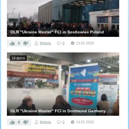
OLR "Ukraine Master" FCI in Sosnowiec Poland
0
Mykola
0
13.01.2020
19 фото
OLR "Ukraine Master" FCI in Dortmund Germany
0
Mykola
0
13.01.2020