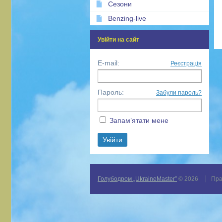
Сезони
Benzing-live
Увійти на сайт
E-mail:
Реєстрація
Пароль:
Забули пароль?
Запам’ятати мене
Голубодром „UkraineMaster”
© 2026
Пра