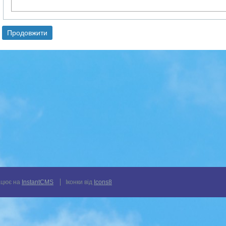
цює на
InstantCMS
Іконки від
Icons8