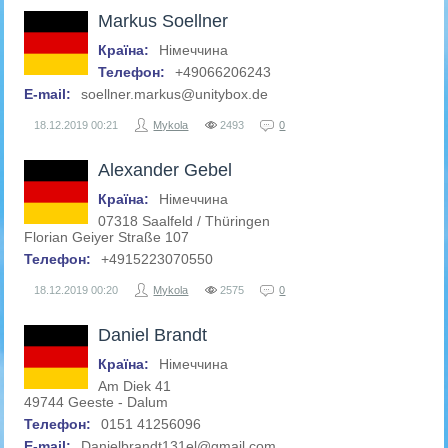
Markus Soellner
Країна:
Німеччина
Телефон:
+49066206243
E-mail:
soellner.markus@unitybox.de
18.12.2019
00:21
Mykola
2493
0
Alexander Gebel
Країна:
Німеччина
07318 Saalfeld / Thüringen
Florian Geiyer Straße 107
Телефон:
+4915223070550
18.12.2019
00:20
Mykola
2575
0
Daniel Brandt
Країна:
Німеччина
Am Diek 41
49744 Geeste - Dalum
Телефон:
0151 41256096
E-mail:
Danielbrandt131el@gmail.com