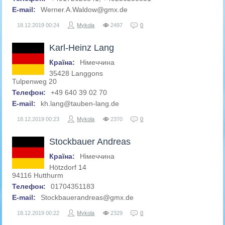
E-mail:
Werner.A.Waldow@gmx.de
18.12.2019
00:24
Mykola
2497
0
Karl-Heinz Lang
Країна:
Німеччина
35428 Langgons
Tulpenweg 20
Телефон:
+49 640 39 02 70
E-mail:
kh.lang@tauben-lang.de
18.12.2019
00:23
Mykola
2370
0
Stockbauer Andreas
Країна:
Німеччина
Hötzdorf 14
94116 Hutthurm
Телефон:
01704351183
E-mail:
Stockbauerandreas@gmx.de
18.12.2019
00:22
Mykola
2329
0