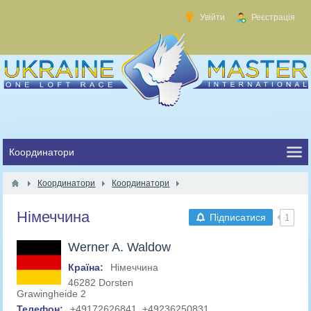
Увійти
Реєстрація
Координатори
Координатори
Німеччина
Підписатися
1
Werner A. Waldow
Країна:
Німеччина
46282 Dorsten
Grawingheide 2
Телефон:
+49172626841, +49236250831