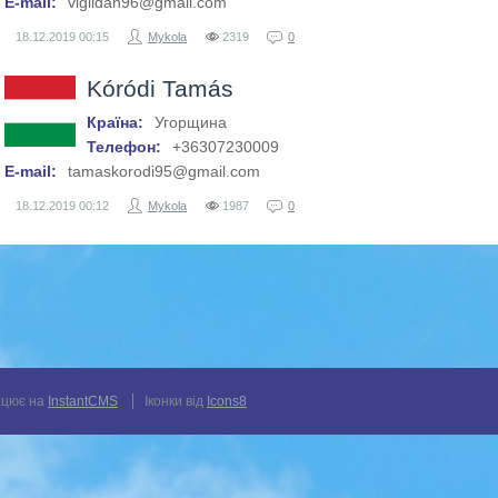
E-mail:
viglidan96@gmail.com
18.12.2019
00:15
Mykola
2319
0
Kóródi Tamás
Країна:
Угорщина
Телефон:
+36307230009
E-mail:
tamaskorodi95@gmail.com
18.12.2019
00:12
Mykola
1987
0
цює на
InstantCMS
Іконки від
Icons8