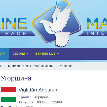
ОРИ
СЕЗОНИ
BENZING-LIVE
Координатори
Координатори
Угорщина
Угорщина
Viglidán Ágoston
Країна:
Угорщина
Телефон:
0036306392408