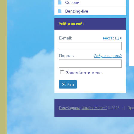
Сезони
Benzing-live
Увійти на сайт
E-mail:
Реєстрація
Пароль:
Забули пароль?
Запам’ятати мене
Голубодром „UkraineMaster”
© 2026
Пра