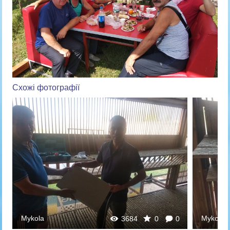
Схожі фотографії
Mykola
Mykola
3684
0
0