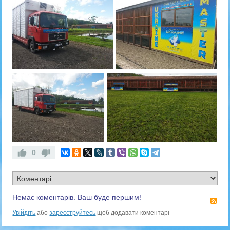
0
Немає коментарів. Ваш буде першим!
RS
Увійдіть
або
зареєструйтесь
щоб додавати коментарі