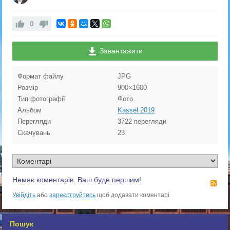
0
Завантажити
Формат файлу
JPG
Розмір
900×1600
Тип фотографії
Фото
Альбом
Kassel 2019
Перегляди
3722 перегляди
Скачувань
23
Немає коментарів. Ваш буде першим!
RS
Увійдіть
або
зареєструйтесь
щоб додавати коментарі
Пошук