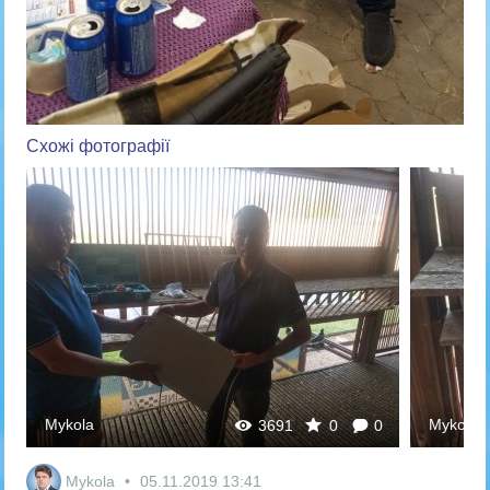
Схожі фотографії
Mykola
Mykola
3691
0
0
Mykola
05.11.2019
13:41